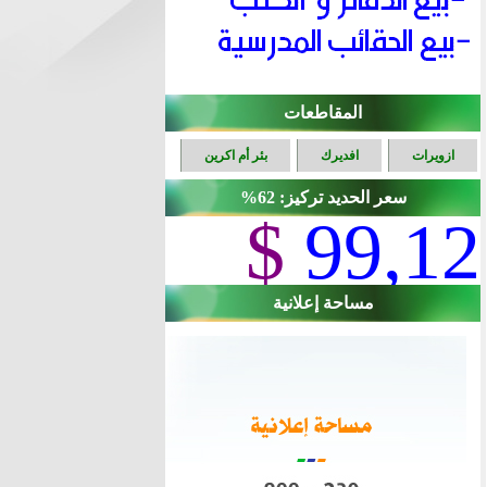
المقاطعات
ازويرات
افديرك
بئر أم اكرين
سعر الحديد تركيز: 62%
$
99,12
مساحة إعلانية