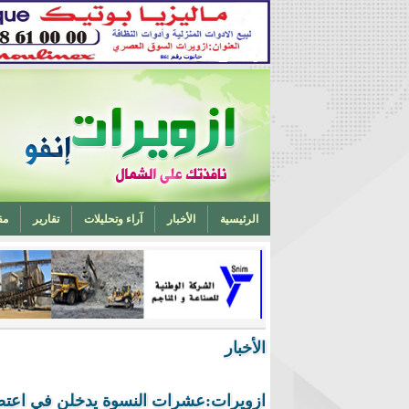
الرئيسية
الأخبار
آراء وتحليلات
تقارير
مق
تخرج أحد ابناء ازويرات مهندسا في الهندسة الميكانيكية من 
الأخبار
ازويرات:عشرات النسوة يدخلن في اعتص