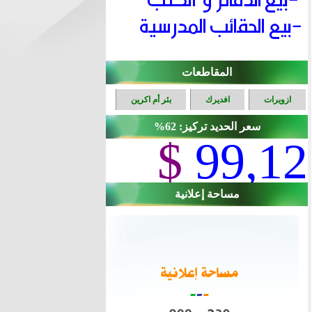
المقاطعات
ازويرات
افديرك
بئر أم اكرين
سعر الحديد تركيز: 62%
$
99,12
مساحة إعلانية