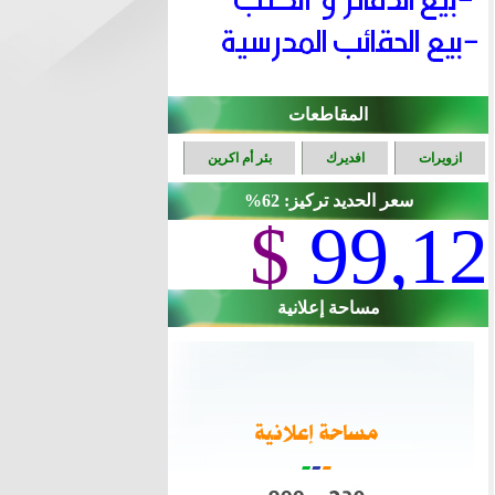
المقاطعات
ازويرات
افديرك
بئر أم اكرين
سعر الحديد تركيز: 62%
$
99,12
مساحة إعلانية