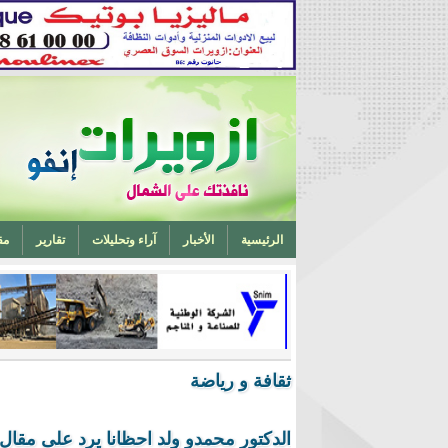
الرئيسية
الأخبار
آراء وتحليلات
تقارير
مق
تخرج أحد ابناء ازويرات مهندسا في الهندسة الميكانيكية من 
ثقافة و رياضة
الدكتور محمدو ولد احظانا يرد على مقال ا