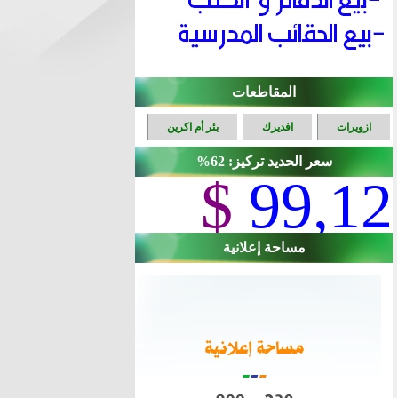
المقاطعات
ازويرات
افديرك
بئر أم اكرين
سعر الحديد تركيز: 62%
$
99,12
مساحة إعلانية