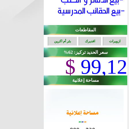
المقاطعات
ازويرات
افديرك
بئر أم اكرين
سعر الحديد تركيز: 62%
$
99,12
مساحة إعلانية