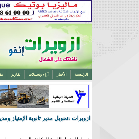
الرئيسية
الأخبار
آراء وتحليلات
تقارير
مق
تخرج أحد ابناء ازويرات مهندسا في الهندسة الميكانيكية من 
ازويرات :تحويل مدير ثانوية الإمتياز ومدير