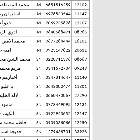
12102
6681816289
M
محمد المصطفى ا
11147
6976833544
M
اسليمان ر
12107
7069735876
M
جدو أح
08965
9640588471
M
ادوي الزي
16101
9677284444
M
محمد الامين 
20611
9923147822
M
اميه 
08669
0220711376
SN
محمد الشيخ محم
09249
0341672704
SN
مريم محمد 
11140
0347814647
SN
أخيارهم 
11301
0643382474
SN
با عليو 
27290
0660470867
SN
لاله الخلي
12131
0773449095
SN
مامود ع
12147
0922943652
SN
الكيت مح
12250
0939038086
SN
فاطم محمد سا
33926
1279438731
SN
خديجة اسما