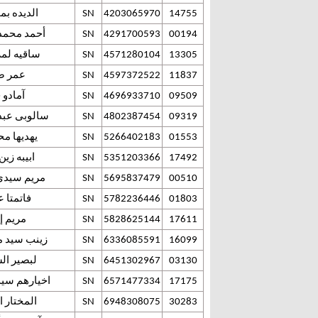
14755
4203065970
SN
الديده بم
00194
4291700593
SN
أحمد محمد
13305
4571280104
SN
ساقيه لمر
11837
4597372522
SN
عمر صي
09509
4696933710
SN
آمادو 
09319
4802387454
SN
سالوبى عبد
01553
5266402183
SN
يهديها مح
17492
5351203366
SN
ابيبه زين
00510
5695837479
SN
مريم سيدي
01803
5782236446
SN
فاتمتا 
17611
5828625144
SN
مريم إ
16099
6336085591
SN
زينب سيد م
03130
6451302967
SN
لبصير ال
17175
6571477334
SN
اخيارهم سيد
30283
6948308075
SN
المختار ا