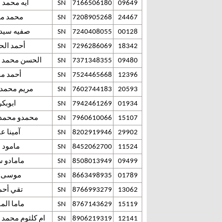
09649
7166506180
SN
آيه محمد 
24467
7208905268
SN
محمد م
00128
7240408055
SN
صفيه سيد 
18342
7296286069
SN
أحمد الحا
09480
7371348355
SN
الحسن محمد م
12396
7524465668
SN
أحمد م
20593
7602744183
SN
مريم محمد 
01934
7942461269
SN
ابوبكر
15107
7960610066
SN
محمدو محمد 
29902
8202919946
SN
آمينا عب
11524
8452062700
SN
مامود
09499
8508013949
SN
مامادو س
01789
8663498935
SN
موسى د
13062
8766993279
SN
تقي أحم
15119
8767143629
SN
ماما الم
12141
8906219319
SN
ام كلثوم محمد ا