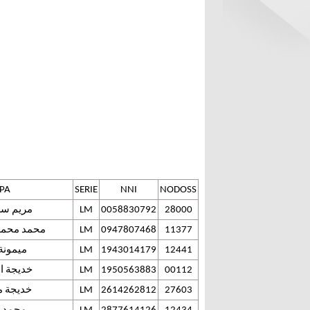
PA
SERIE
NNI
NODOSS
28000
0058830792
LM
مريم سل
11377
0947807468
LM
محمد محمد 
12441
1943014179
LM
ميمونة 
00112
1950563883
LM
خديجة ا
27603
2614262812
LM
خديجة م