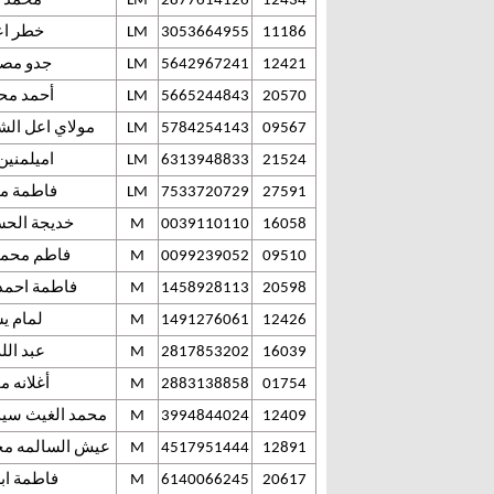
12434
2877614126
LM
محمد م
11186
3053664955
LM
خطر اع
12421
5642967241
LM
جدو مصلح
20570
5665244843
LM
أحمد محم
09567
5784254143
LM
مولاي اعل الشي
21524
6313948833
LM
اميلمنين
27591
7533720729
LM
فاطمة مح
16058
0039110110
M
خديجة الحس
09510
0099239052
M
فاطم محمد 
20598
1458928113
M
فاطمة احمدو
12426
1491276061
M
لمام ي
16039
2817853202
M
عبد الل
01754
2883138858
M
أغلانه م
12409
3994844024
M
محمد الغيث سيد
12891
4517951444
M
عيش السالمه محم
20617
6140066245
M
فاطمة ابر