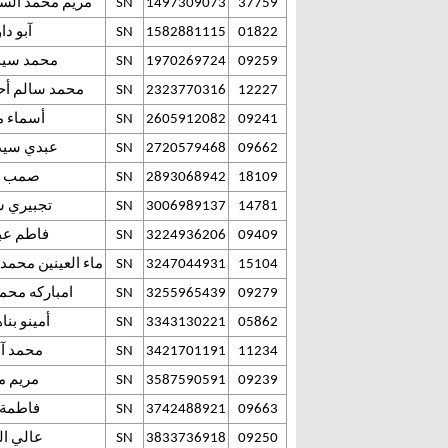
37759
1497309073
SN
مريم محمد الس
01822
1582881115
SN
آبو د
09259
1970269724
SN
محمد سيد
12227
2323770316
SN
محمد سالم أح
09241
2605912082
SN
أسماء م
09662
2720579468
SN
عبدي سيد
18109
2893068942
SN
صمب م
14781
3006989137
SN
تجبيري س
09409
3224936206
SN
فاطم عبد
15104
3247044931
SN
ماء العينين محمد
09279
3255965439
SN
امباركه محم
05862
3343130221
SN
أمينو بن
11234
3421701191
SN
محمد آل
09239
3587590591
SN
مريم م
09663
3742488921
SN
فاطمة 
09250
3833736918
SN
عالي ال