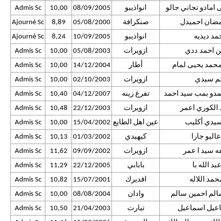
مادو تجاني جالو
انواذيبو
08/09/2005
10,00
Admis Sc
مضان احميدل
صنكرافة
05/08/2000
8,89
Ajourné Sc
مد ديديه
انواذيبو
10/09/2005
8,24
Ajourné Sc
ن احمد ددي
ازويرات
05/08/2003
10,00
Admis Sc
محمد يحيى لمام
أطار
14/12/2004
10,00
Admis Sc
حم سيدي
ازويرات
02/10/2003
10,00
Admis Sc
دو بمب سيد احمد
تفرغ زينه
04/12/2007
10,40
Admis Sc
الكوري اعمر
ازويرات
22/12/2003
10,48
Admis Sc
سيدي أكليب
عين اهل الطايع
15/04/2002
10,00
Admis Sc
عاليو جارا
كيهيدي
01/03/2002
10,13
Admis Sc
فه سيد ا عمر
ازويرات
09/09/2002
11,62
Admis Sc
بد الله با
بابابي
22/12/2005
11,29
Admis Sc
مد اللاله
افديرك
15/07/2001
10,82
Admis Sc
لم احمين سالم
وادان
08/08/2004
10,00
Admis Sc
عيل اسماعيل
تيارت
21/04/2003
10,50
Admis Sc