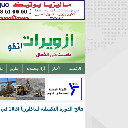
الرئيسية
الأخبار
آراء وتحليلات
تقارير
مق
تخرج أحد ابناء ازويرات مهندسا في الهندسة الميكانيكية من 
نتائج الدورة التكميلية للباكلوريا 2024 في تيرس زمور (قراءة مباشرة)