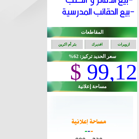
المقاطعات
ازويرات
افديرك
بئر أم اكرين
سعر الحديد تركيز: 62%
$
99,12
مساحة إعلانية