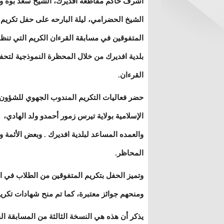
أشرف حاكم مقاطعة افديرك، الشيخ سعد بوه ول
الشيخ الحضرامي، ليلة البارحه على حفل تكريم
المتفوقين في مسابقة القرءان الكريم التي تنظم
بلدية افديرك من خلال المحظرة النموذجية لتحف
القرءان.
حضر فعاليات التكريم المندوب الجهوي للشؤون
الإسلامية بولاية تيرس زمور أحمدو ولد الهادي،
والعمده المساعد لبلدية افديرك . وبعض الأئمة 
المحاظر.
ومنحهم جوائز معتبرة، كما تم منح شهادات تكري
يذكر أن هذه هي النسخة الثالثة من المسابقة الق