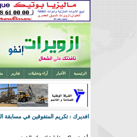
الرئيسية
الأخبار
آراء وتحليلات
تقارير
مق
تخرج أحد ابناء ازويرات مهندسا في الهندسة الميكانيكية من 
افديرك : تكريم المتفوقين في مسابقة ال