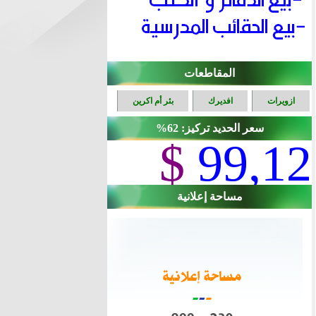
المقاطعات
ازويرات
افديرك
بئر أم اكرين
سعر الحديد تركيز: 62%
$
99,12
مساحة إعلانية