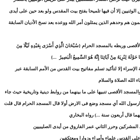
وثنيين إلا أن فيها تلميحا بفتح بيت المقدس ولو بعد حين على أيدى
لمون هم وحدهم الذين يمثلون أمر الله ووعده بعد نسخ الأديان السابقة
ربطه بالمسجد الحرام {سُبْحَانَ الَّذِي أَسْرَى بِعَبْدِهِ لَيْلًا مِنَ
وْلَهُ لِنُرِيَهُ مِنْ آيَاتِنَا إِنَّهُ هُوَ السَّمِيعُ الْبَصِيرُ ...}
ة الإسراء إلا لتأكيد تسلم مفاتيح بيت القدس من الأمم السابقة عبر
اء الله الصلاة والسلام
المسجد الأقصى تنبيها على ما بينهما من روابط دينية وتاريخية حيث جاء
يارسول الله أي مسجد وضع فى الارض أولا قال المسجد الحرام قال قلت
ا قال أربعون سنة ...) رواه البخاري
 المشركين وحرر الثاني عمر الفاروق من أيدى الصليبيين
على القدس علماء وأمراء وزوارا ومعتكفين