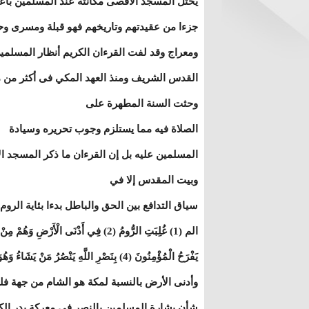
يحتل المسجد الأقصى مكانته عند المسلمين باعت
جزءا من عقيدتهم وتاريخهم فهو قبلة ومسرى و
ومعراج وقد لفت القرءان الكريم أنظار المسلمي
القدس الشريف ومنذ العهد المكي فى أكثر من
وحثت السنة المطهرة على
الصلاة فيه مما يستلزم وجوب تحريره وسيادة
المسلمين عليه بل إن القرءان ما ذكر المسجد ا
وبيت المقدس إلا في
سياق التدافع بين الحق والباطل بدءا بئاية الروم
يَفْرَحُ الْمُؤْمِنُونَ (4) بِنَصْرِ اللَّهِ يَنْصُرُ مَنْ يَشَاءُ وَهُوَ الْعَزِيزُ الرَّحِيمُ (5)}
وأدنى الأرض بالنسبة لمكة هو الشام من جهة ف
شأن بشارة المسلمين بالنصر فى معركة بدر الكب