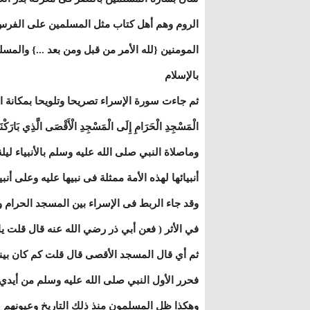
الروم وهم أهل كتاب مثل المسلمين على الفرس ال
المومنين {لله الأمر من قبل ومن بعد ...} والمس
بالإسلام
ثم جاءت سورة الإسراء تصريحا وتلويحا بمكانة الأقصى و
الْمَسْجِدِ الْحَرَامِ إِلَى الْمَسْجِدِ الْأَقْصَى الَّذِي بَارَكْنَا حَ
وماصلاة النبي صلى الله عليه وسلم بالأنبياء ليل
أنبيائها لهذه الأمة ممثلة فى نبيها عليه وعلى أنبي
وقد جاء الربط فى الإسراء بين المسجد الحرام و
في الأثر ( فعن أبي ذر رضي الله عنه قال قلت 
ثم أي قال المسجد الأقصى قال قلت كم كان بينهم
فحرر الأول النبي صلى الله عليه وسلم من أيدي
وهكذا ظل المسلمون منذ ذلك التاريخ وعيونهم 