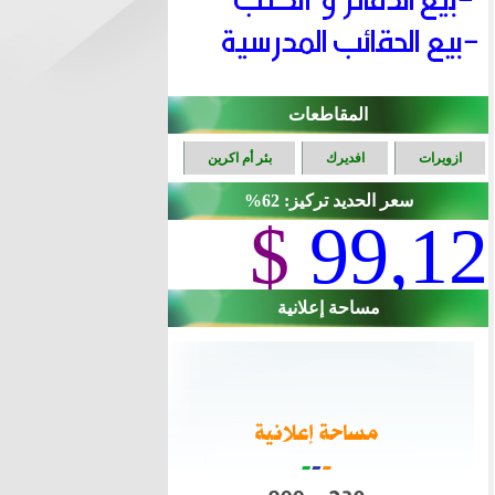
المقاطعات
ازويرات
افديرك
بئر أم اكرين
سعر الحديد تركيز: 62%
$
99,12
مساحة إعلانية