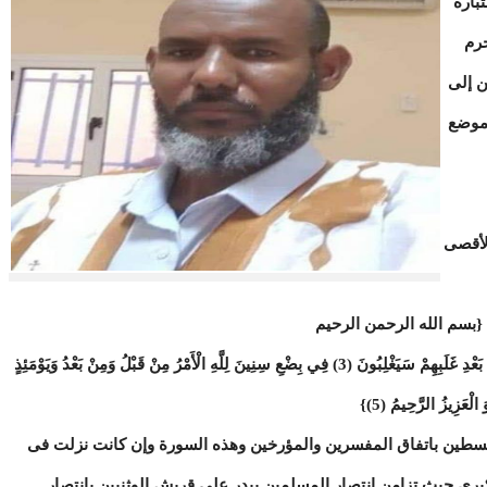
باره
حرم
ن إلى
 موضع
لأقصى
 {بسم الله الرحمن الرحيم
الم (1) غُلِبَتِ الرُّومُ (2) فِي أَدْنَى الْأَرْضِ وَهُمْ مِنْ بَعْدِ غَلَبِهِمْ سَيَغْلِبُونَ (3) فِي بِضْعِ سِنِينَ لِلَّهِ الْأَمْرُ مِنْ قَبْلُ وَمِنْ بَعْدُ وَيَوْمَئِذٍ
لسطين باتفاق المفسرين والمؤرخين وهذه السورة وإن كانت نزلت فى
رى حيث تزامن انتصار المسلمين ببدر على قريش الوثنيين بانتصار