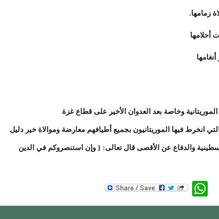
ة زمامها.
ت أحلامها
نغامها
لموريتانية وخاصة بعد العدوان الأخير على قطاع غزة
تي انخرط فيها الموريتانيون بجميع أطيافهم معارضة وموالاة خير دليل
سطينية والدفاع عن الأقصى قال تعالى: { وإن استنصروكم في الدين
WhatsApp
Twitte
Faceb