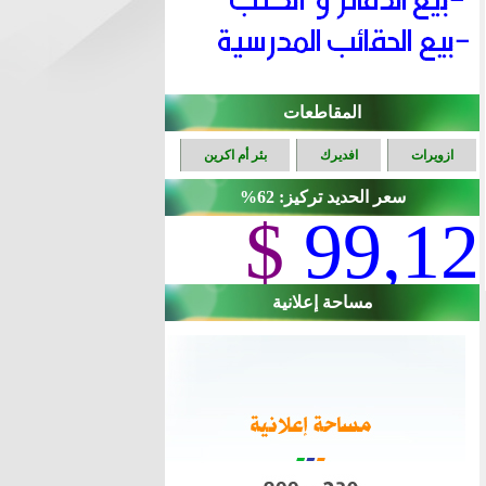
المقاطعات
ازويرات
افديرك
بئر أم اكرين
سعر الحديد تركيز: 62%
$
99,12
مساحة إعلانية