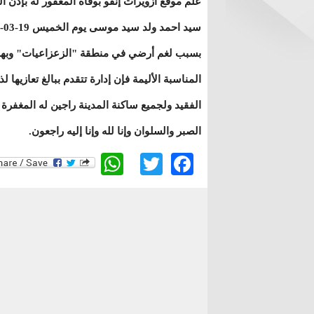
علم موقع ازويرات إنفو بوفاة المغفور له بإذن ال
بسبب لغم أرضي في منطقة "الزعزاعيات" وبه
المناسبة الأليمة فإن إدارة تتقدم ببالغ تعازيها ل
الفقيد ولجميع ساكنة المدينة راجين له المغفرة 
الصبر والسلوان وإنا لله وإنا إليه راجعون.
WhatsApp
Twitter
Facebook