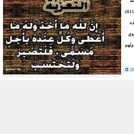
له
سيد احمد ولد سيد موسى يوم الخميس 19-03-2015
ذه
ذوي
ولهم