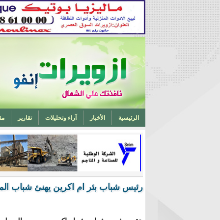
الرئيسية
الأخبار
آراء وتحليلات
تقارير
مق
تخرج أحد ابناء ازويرات مهندسا في الهندسة الميكانيكية من 
رئيس شباب بئر ام اكرين يهنئ شباب المدي