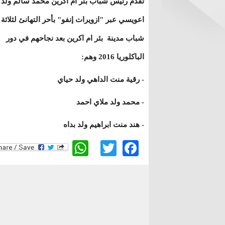
تقدم رئيس شباب بئر ام اكرين محمد سالم ولد
اعويسي عبر "ازويرات إنفو" بأحر التهانئ لثلاثة
شباب مدينة بئر ام اكرين بعد نجاحهم في دور
الباكلوريا 2016 وهم:
- رقية منت الداهي ولد حياي
- محمد ولد ملاي احمد
- هند منت ابراهيم ولد بداه
WhatsApp
Twitter
Facebook