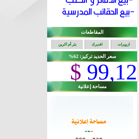
المقاطعات
ازويرات
افديرك
بئر أم اكرين
سعر الحديد تركيز: 62%
$
99,12
مساحة إعلانية