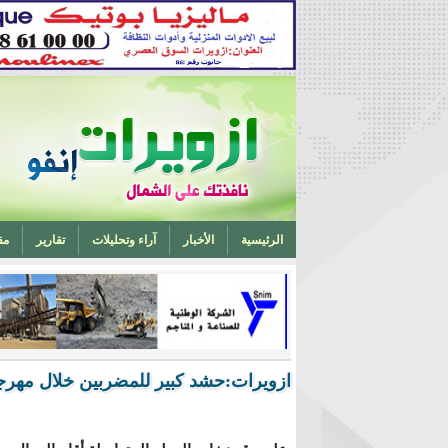
الرئيسية
الأخبار
آراء وتحليلات
تقارير
مق
تخرج أحد ابناء ازويرات مهندسا في الهندسة الميكانيكية من 
ازويرات:حشد كبير للمضربين خلال مهرج