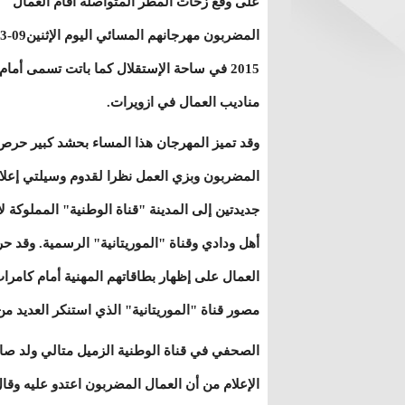
على وقع زخات المطر المتواصلة أقام العمال
2015 في ساحة الإستقلال كما باتت تسمى أمام
مناديب العمال في ازويرات.
وقد تميز المهرجان هذا المساء بحشد كبير حرص
المضربون وبزي العمل نظرا لقدوم وسيلتي إعلا
جديدتين إلى المدينة "قناة الوطنية" المملوكة ل
أهل ودادي وقناة "الموريتانية" الرسمية. وقد 
العمال على إظهار بطاقاتهم المهنية أمام كامر
مصور قناة "الموريتانية" الذي استنكر العديد م
الصحفي في قناة الوطنية الزميل متالي ولد صا
الإعلام من أن العمال المضربون اعتدو عليه وقا