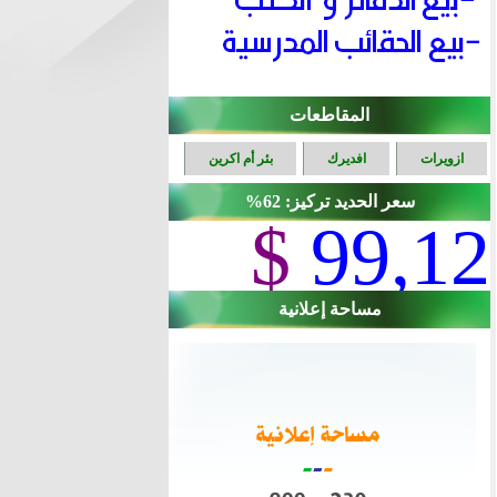
المقاطعات
ازويرات
افديرك
بئر أم اكرين
سعر الحديد تركيز: 62%
$
99,12
مساحة إعلانية