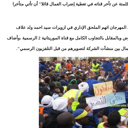
متة عن تأخر قناته في تغطية إضراب العمال قائلا" أن تأتي متأخرا
 المهرجان اتهم الملحق الإداري في ازويرات سيد احمد ولد علاف
بتحاشي لقاء وسائل الإعلام الخاصة بداعي المرض وبالمقابل بالتجاوب الكامل مع قناة الموريتانية 2 الرسمية ،وأضاف
لعمال بين منشآت الشركة لتصويرهم من قبل التلفزيون الرسمي".