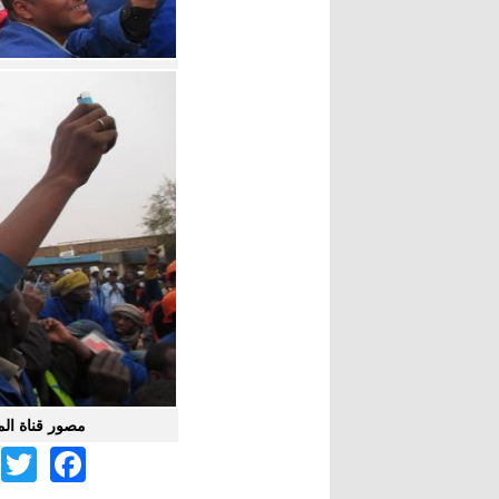
مصور قناة الم
r
ook