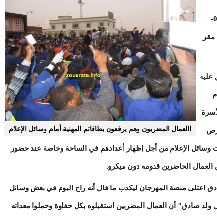
المضربون مهرجانهم المسائي اليوم الإثنين09-03-
 مقر
 عليه
م
أسرة
االعمال المضربون وهم يرفعون بطاقاتم المهنية أمام وسائل الإعلام
حرص
ات وسائل الإعلام من أجل إظهار أعدادهم في الساحة وخاصة عند حضور
ن العمال الحاضرين قدومه دون ميكرو.
دق اعتلى منصة المهرجان ليكذب ما قال أنه راج اليوم في بعض وسائل
ل ولد صادق" أن العمال المضربين استقبلوه بكل حفاوة وحملوا معداته