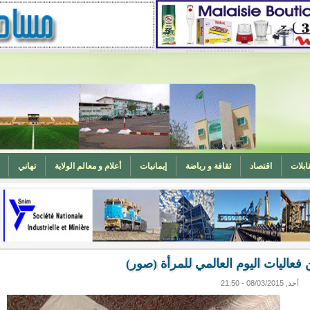
ابلات
اقتصاد
ثقافة و رياضة
إيمانيات
أعلام و معالم الولاية
تهاني
المغرب (تهنئة)
ه
وزارة الشؤون الإسلامية تدعو لتوحيد خطبة الجمعة حول الحرابة
عاليات اليوم العالمي للمرأة (صور)
أحد, 08/03/2015 - 21:50