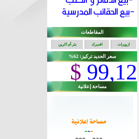
المقاطعات
ازويرات
افديرك
بئر أم اكرين
سعر الحديد تركيز: 62%
$
99,12
مساحة إعلانية