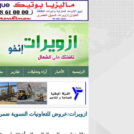
الرئيسية
الأخبار
آراء وتحليلات
تقارير
مق
تخرج أحد ابناء ازويرات مهندسا في الهندسة الميكانيكية من 
ازويرات:عروض للتعاونيات النسوية ضمن ف