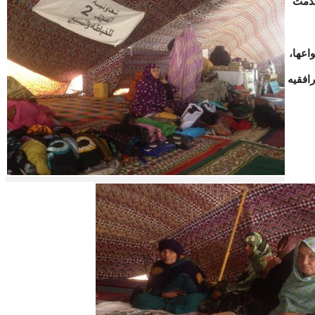
مرأة 08 مارس قدمت
اعها،
افقيه