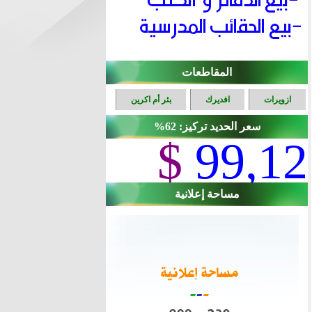
المقاطعات
ازويرات
افديرك
بئر أم اكرين
سعر الحديد تركيز: 62%
$
99,12
مساحة إعلانية