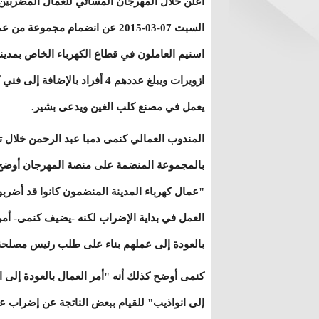
أعلن خلال المهرجان المسائي للعمال المضربين 
السبت 07-03-2015 عن انضمام مجموعة من 
اسنيم العاملون في قطاع الكهرباء الخاص بمدين
ازويرات ويبلغ عددهم 4 أفراد بالإضافة إلى 
يعمل في مصنع كلب الغين ويدعى بشير.
المندوب العمالي كنمى دمبا عبد الرحمن خلال ت
بالمجموعة المنضمة على منصة المهرجان أوضح
"عمال كهرباء المدينة المنضمون كانوا قد أضربو
العمل في بداية الإضراب لكنه -يضيف كنمى- أم
بالعودة إلى عملهم بناء على طلب رئيس مصلحة ف
كنمى أوضح كذلك أنه "أمر العمال بالعودة إلى ا
إلى انواذيب" للقيام ببعض الناتجة عن إضراب ع