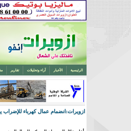
الرئيسية
الأخبار
آراء وتحليلات
تقارير
مق
تخرج أحد ابناء ازويرات مهندسا في الهندسة الميكانيكية من 
ازويرات:انضمام عمال كهرباء للإضراب يهد