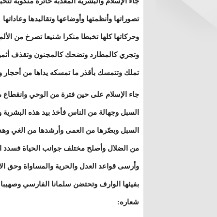
جاء الإسلام والبشرية المعذبة حائرة منكوبة تتخ
تصوراتها وأنظمتها وأوضاعها وتقاليدها وعاداتها
وحركاتها كلها تخبطا منكرا شنيعا تصرخ من الألم
وتجري كالمطارد وتضحك كالمجنون وتقذف أثمن
تملك وتتمسك بأقذر ما تمسكه يداها من أحجار و
جاء الإسلام على حين فترة من الوحي وانقطاع 
السبل وجهالة من الناس فأخذ بيد هذه البشرية وأ
السبل وبصّرها من العمى وأرشدها من الغي وهد
من الضلال وأصلح مختلف جوانب الحياة فسدد ال
وأرسى قواعد العدل والحرية والمساواة وحق ال
بفيئها الوارف وتحتضن سلمانا الفارسي وصهيبا
شعاره: