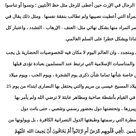
ف الرجال في الإرث حين أعطى للرجل مثل حظ الأنثيين ؛ ونسوا أو تناسوا
لمرأة التي أعطيت نصيبها ولم تطالب بنفقة نفسها . ومثل ذلك يقال في
لمراد منها بشكل نهائي مثل: العنف - الإرهاب - التشدد ، واعتبار كل
اذا ويشكل خطرا على السلم العالمي.
 ومتجدد ، وان العالم اليوم لا مكان فيه للخصوصيات الحضارية بل يجب
 والمناسبات الإسلامية التي ترتبط عند المسلمين بعبادة تؤدى قبلها
 خاصة شأنها تماما شأن ذكرى يوم الشجرة ، ويوم الحب ، ويوم ميلاد
فلان أو علان ، ونحن في هذه الأيام نمر بذكرى ميلاد المسيح عيسى بن مريم والتي يحتفل بها النصارى ابتداء من يوم 25
ي تستغل في القيام بأنشطة صاخبة ومظاهر عابثة لا ترضي الله ولم يأمر بها
ا ويبرزها ، وتحتضنها دول بحضور رسمي وشعبي ، حتى باتت دول
ة التي رسمتها وطبقتها الدول النصرانية الكافرة ، بل ويولونها من
قُلُوبِهِم مَّرَضٌ أَمِ ارْتَابُواْ أَمْ يَخَافُونَ أَنْ يَحِيفَ الله عَلَيْهِمْ