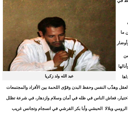
بط في
 ما
أوضار
من
نالها
عبد الله ولد زكريا
اها
عقل وهذّب النفس وحفظ البدن وقوّى اللحمة بين الأفراد والمجتمعات
اختيار، فعاش الناس في ظله في أمان وسلام وازدهار، في شرعة تظلل
 الرومي وبلالا الحبشي وأبا بكر القرشي في انسجام وتجانس غريب