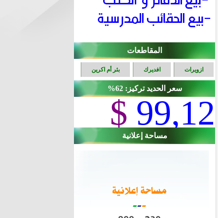
المقاطعات
ازويرات
افديرك
بئر أم اكرين
سعر الحديد تركيز: 62%
$
99,12
مساحة إعلانية