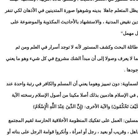
يظل المتعلم جاهلا بدينه وشوهوا صورة المتدينين في الأذهان لكي تنفر
الدين نقيض المدنية ، والاستشهاد بالأحاديث المكذوبة والموضوعة على
مل مهمل"
ائلة البحث وكشف المستور لأنه لا توجد أسرار في العلم ومن ثم
 لا يعرف وصولا إلى أن مبدأ الشك مشروع في كل شيء وهو ما يعني
ودها .
لسماوية: دون تمييز وهوما يعني أن المسلم والكافر في رتبة واحدة عند
في الإسلام هادمين بذلك أصلا مكينا من أصول الإسلام رسخته الآية
َيْفَ تَحْكُمُونَ} والآية الأخرى: {إِنَّ الدِّينَ عِنْدَ اللَّهِ الْإِسْلَامُ}
لمسلين: العمل على تفكيك المنظومة الأخلاقية الحارسة لقيم المجتمع
ل ، وقريب أو بعيد ، رجل أو امرأة ، وأنكروا قوامة الرجل على بناته أو