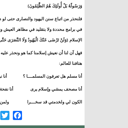
وَرَسًولًهُ بَلْ أُولَئِكَ هُمُ الظَّلِمُونَ}
فلنحذر من اتباع سنن اليهود والنصارى حتى لو 
في برامج محددة ولا بتقليد في مظاهر العيش ون
الإسلام {وَلَنْ تَرْضَى عَنْكَ الْيَهُودُ وَلَا النَّصَرَى حَتَّى تَت
فهل آن لنا أن نعيش إسلامنا كما هو ونحذر علي
هتافنا للعالم:
أنا مسلم هل تعرفون المسلمــــا ؟ أنا نور 
أنا مصحف يمشي وإسلام يرى أنا نفحة علوية
الكون لي ولخدمتي قد سخــــرا ولمن أنا؟
r
ook