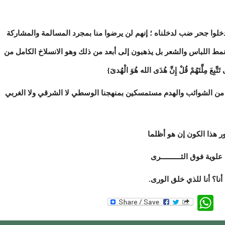
دخلوا جحر ضب لدخلناه ؛ إنهم لن يرضوا منا بمجرد المسالمة والمشاركة
مط اللباس والشعر بل يذهبون إلى أبعد من ذلك وهو الانسلاخ الكامل من
َّبِعَ مِلَّتَهُمْ قُلْ إِنَّ هُدَى الله هُوَ الْهُدىَ}
ه من الشوائب والهدم مستمسكين بمنهجنا الوسطي لا الشرقي ولا الغربي
هذا الكون إن هو أظلما
 فوق الثــــــــــرى
 أنا للذي خلق الورى.
WhatsApp
Twitte
Faceb