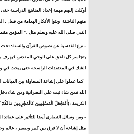
أوكلت إليهم مهمة إعداد المناهج الدراسية حتى 
منهم الناشئة وبثوا الأفكار الهدامة من قبيل : 
النبي صلى الله عليه وسلم مثل :" المؤمن مق
- نزع القدسية عن نصوص القرآن والسنة: تحت ط
يتجاسر كل ناعق على الوحي المقدس فيهرف بما
الشك في المعتقدات الراسخة حتى يبحث في وج
- كما عملوا على إشاعة المساواة بين الديانات ا
الله فمن شاء ثبت على النصرانية ومن شاء دخل 
الكريمة :{أَفَنَجْعَلُ الْمُسْلِمِينَ كَالْمُجْرِمِينَ مَالَكُمْ ك
- ومن وسائل النصارى أيضا للتأثير على عقائد ا
مثل إشاعة أن لا فرق بين كبير وصغير ، عالم وجاه