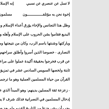
لا تسل عن عنصري عن نسبي إنه الإسلام أم
إخوة نحن به مؤتلفــــــــــــــــون مسلم
وظل هذا التجانس والإخاء يؤرق أعداء الإسلام 
البديع فقاموا بشن الحروب على الإسلام وأهله و
وباركتها وشنتها باسم الرب، وكان من نتيجتها و
النصارى - خصوصا الذين أسروا وأطلق سراحهم - 
عن قرب فخرجوا بحقيقة أكيدة عملوا على مراعات
ثابتة ولخصها السويس السادس عشر في تمزيق ال
القرآن من حياة المسلمين العملية وهو ما تر
- زعزعة ثقة المسلين بدينهم: وهو المبدأ الذي عب
إدخال المسلمين في النصرانية فذلك شرف لا يستح
يجب أن يبقى جزءا من التاريخ القديم ولم يعد صا