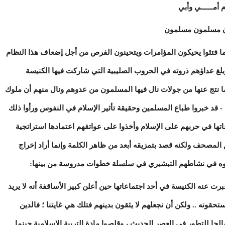
ــــــي وأبي
ون مسلمون مسلمون
وما فتئوا يحيكون المؤامرات ويتحينون الفرص من أجل إضعاف هذا النظام
بلغ عداؤهم ذروته في الحروب الصليبية التي شاركت فيها الكنيسة
ما نتج عنها من جولات نال فيها المسلمون من عدوهم ونال منهم أن ملوك
قد خبروا طباع المسلمين وحقيقة تأثير الإسلام في النفوس ورأوا ذلك
ها في حربهم على الإسلام وأخذوا على عواتقهم اعتمادها استراتجية
مصحف ولكنه قصد بتمزيقه أبعد من ظاهر الكلمة وإنما أراد إخراج
جموه في نشاطهم التبشيري في سلسلة خطوات مدروسة من بينها:
رت عنه الكنيسة في أحد اجتماعاتها حين أعلن كبير الأساقفة أنه لا يريد
قونه .. ولكن أن نجعلهم لا يثقون بدينهم فتلك هي غايتنا ؛ فالدين
لحا للتطور في العصر الحديث ، وقلصوا مادة التربية الإسلامية حينما