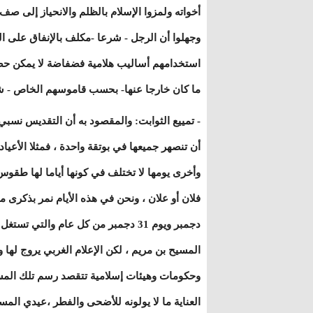
أخواته ولمزوا الإسلام بالظلم والانحياز إلى ص
وجهلوا أن الرجل - شرعا -مكلف بالإنفاق على ا
استخدامهم أساليب هلامية فضفاضة لا يمكن حصر ا
ما كان خارجا عنها- بحسب قاموسهم الخاص - ش
- تمييع الثوابت: والمقصود به أن التقديس نسبي
أن تنصهر جميعها في بوتقة واحدة ، فمثلا الأعياد
وأخرى يومها لا تختلف في كونها أياما لها طقوس
دجمبر ويوم 31 دجمبر من كل عام والت
المسيح بن مريم ، لكن الإعلام الغربي يروج له
وحكومات وهيئات إسلامية تتقصد رسم تلك المسطر
العناية ما لا يولونه للأضحى والفطر ،عيدي المسلمين .{أَفِي 