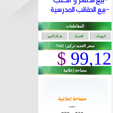
المقاطعات
ازويرات
افديرك
بئر أم اكرين
سعر الحديد تركيز: 62%
$
99,12
مساحة إعلانية