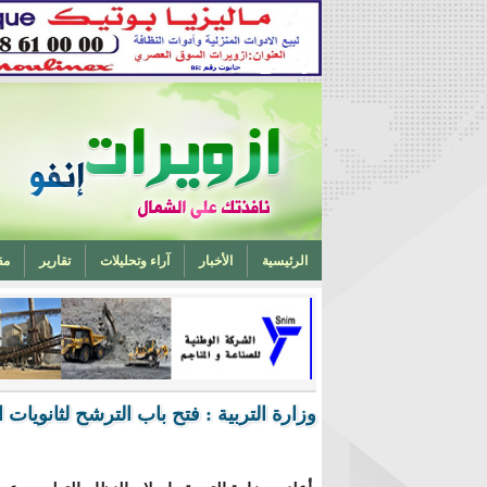
الرئيسية
الأخبار
آراء وتحليلات
تقارير
مق
تخرج أحد ابناء ازويرات مهندسا في الهندسة الميكانيكية من 
وزارة التربية : فتح باب الترشح لثانويات ال