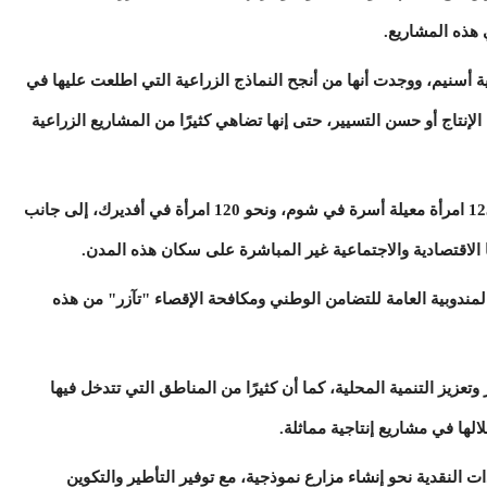
هذه المشاريع.
أسنيم، ووجدت أنها من أنجح النماذج الزراعية التي اطلعت عليها في
إنتاج أو حسن التسيير، حتى إنها تضاهي كثيرًا من المشاريع الزراعية
واليوم تستفيد منها بصورة مباشرة أكثر من 125 امرأة معيلة أسرة في شوم، ونحو 120 امرأة في أفديرك، إلى جانب
مندوبية العامة للتضامن الوطني ومكافحة الإقصاء "تآزر" من هذه
يز التنمية المحلية، كما أن كثيرًا من المناطق التي تتدخل فيها
لها في مشاريع إنتاجية مماثلة.
لنقدية نحو إنشاء مزارع نموذجية، مع توفير التأطير والتكوين