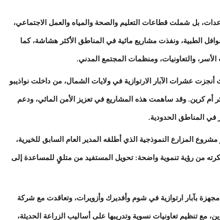
دات، بل شملت قطاعات التعليم والصحة والمياه والعمل الاجتماعي،
افل الطبية، ونفذت مشاريع مائية في المناطق الأكثر هشاشة، كما
الأسر، والتعاونيات، ومنظمات المجتمع المدني.
أنجزت عشرات الآبار الارتوازية في ولايات الشمال، من داخلت نواذيبو
بئر أم كرين. وقد ساهمت هذه المشاريع في تعزيز الأمن المائي، ودعم
 في المناطق الحدودية.
مشروع المزارع النموذجية الذي أطلقه المدير العام السابق للخيرية،
رته من رؤية تنموية واضحة: تحويل المستفيد من متلقٍ للمساعدة إلى
جهزة بآبار ارتوازية في شوم وأفديرك وأزويرات، وتعاقدت مع شركة
، مع تنظيم تعاونيات نسوية وتدريبها على أساليب الزراعة الحديثة،