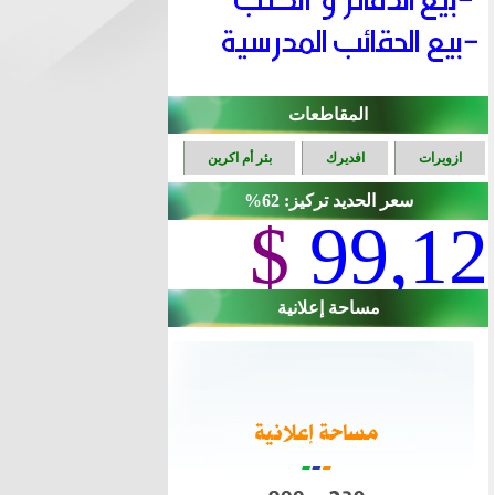
المقاطعات
ازويرات
افديرك
بئر أم اكرين
سعر الحديد تركيز: 62%
$
99,12
مساحة إعلانية