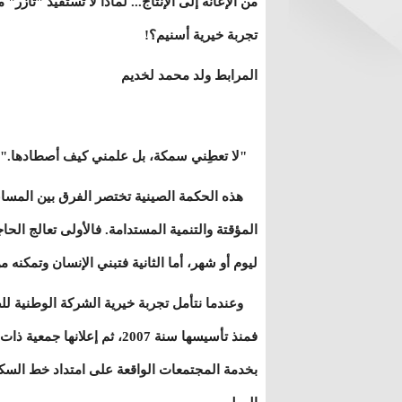
من الإعانة إلى الإنتاج... لماذا لا تستفيد "تآزر" 
تجربة خيرية أسنيم؟!
المرابط ولد محمد لخديم
"لا تعطِني سمكة، بل علمني كيف أصطادها."
هذه الحكمة الصينية تختصر الفرق بين المسا
المؤقتة والتنمية المستدامة. فالأولى تعالج الحا
ليوم أو شهر، أما الثانية فتبني الإنسان وتمكنه م
وعندما نتأمل تجربة خيرية الشركة الوطنية للص
بخدمة المجتمعات الواقعة على امتداد خط السكة 