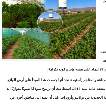
من
عدة
جة
ن الاعتماد على نفسه وإنتاج قوته بكرامة.
ناعة والمناجم (أسنيم)، نجد أنها جسدت هذا المبدأ على أرض الواقع.
فمنذ تأسيسها سنة 2007، ثم إعلانها جمعية ذات منفعة عامة سنة 2012، استطاعت أن ترسخ نموذجًا تنمويًا متوازنًا، بدأ
الحديدية بين نواذيبو وأزويرات، قبل أن يمتد إلى مناطق أخرى من