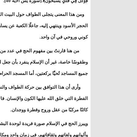
﴿وَكُلٌّ فِي فَلَكٍ يَسْبَحُونَ﴾.[سورة يس الآية 40].
ومن هذا المعنى يتجلى الطواف حول البيت الحر
الحجر الأسود وينتهي إليه، جاعلًا الكعبة عن
كوني وروحي في آن واحد.
من هنا قارنتُ بين مفهوم الحج في عدد من ال
وطقوسًا خاصة، غير أن الإسلام ينفرد بأن جعل ال
جميع المساجد تُحيَّا بركعتين، أما المسجد الحر
وأرى أن هذا التوافق بين حركة الطواف والنظا
الفطرة التي خلق الله عليها الكون والإنسان. فا
كائنًا مركبًا من عقل وروح وفطرة ووجدان.
ويبرز الحج في الإسلام صورة فريدة لوحدة البش
وألوانهم ولغاتهم وثقافاتهم، في زمان واحد ومكا