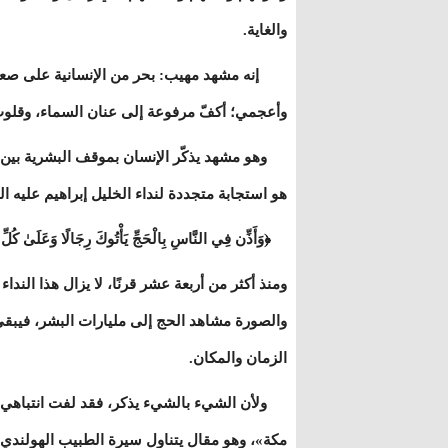
والغاية.
إنه مشهد مهيب: بحر من الإنسانية على صعيد وا
وأعجمي؛ أكفّ مرفوعة إلى عنان السماء، وقلوب
وهو مشهد يذكّر الإنسان بموقف البشرية بين يد
هو استجابة متجددة لنداء الخليل إبراهيم عليه ا
﴿وَأَذِّن فِي النَّاسِ بِالْحَجِّ يَأْتُوكَ رِجَالًا وَعَلَىٰ كُلِّ 
ومنذ أكثر من أربعة عشر قرنًا، لا يزال هذا الن
والصورة مشاهد الحج إلى مليارات البشر، فيبقى 
الزمان والمكان.
ولأن الشيء بالشيء يذكر، فقد لفت انتباهي م