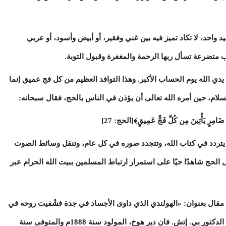
حد، لا تكاد تميز فيه بين غني وفقير، أو أبيض وأسود، أو عربي
 متضرعة تسأل ربها الرحمة والمغفرة وقبول التوبة.
ي الله يوم الحساب الأكبر. وهذا التوافد العظيم من كل فج عميق إنما
لسلام، حين أمره الله تعالى أن يؤذن في الناس بالحج، فقال سبحانه:
ضَامِرٍ يَأْتِينَ مِن كُلِّ فَجٍّ عَمِيقٍ﴾[الحج: 27]
داء يتردد في كتاب الله، وتتجدد صوره في كل عام، وتنقل وسائط الصوت
الحج شاهدًا حيًا على استمرار ارتباط المسلمين ببيت الله الحرام عبر
قال بعنوان: «الهولندي الذي داوى الأجساد في جدة فشُفيت روحه في
مكة»، وهو مقال يتناول سيرة الطبيب الهولندي الدكتور بي. إتش. فان دير هوخ، المولود سنة 1888م والمتوفى سنة