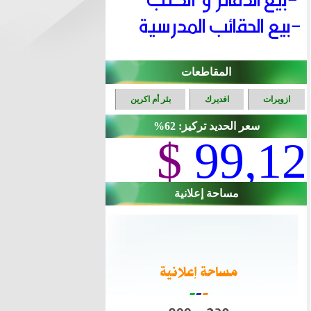
المقاطعات
ازويرات
افديرك
بئر أم اكرين
سعر الحديد تركيز: 62%
$
99,12
مساحة إعلانية