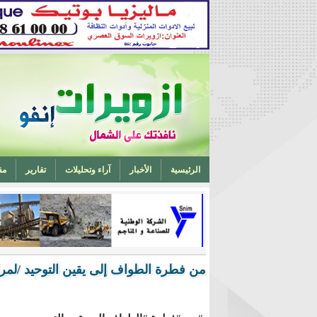
الرئيسية
الأخبار
آراء وتحليلات
تقارير
مق
تخرج أحد ابناء ازويرات مهندسا في الهندسة الميكانيكية من 
من فطرة الطواف إلى يقين التوحيد /لمر