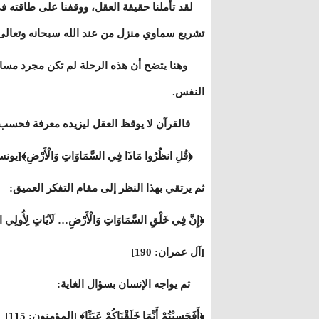
لقد تأملنا حقيقة العقل، ووقفنا على طاقته في ال
تشريع سماوي منزل من عند الله سبحانه وتعالى،
وهنا يتضح أن هذه الرحلة لم تكن مجرد مسار 
النفس.
فالقرآن لا يوقظ العقل ليزيده معرفة فحسب، ب
﴿قُلِ انظُرُوا مَاذَا فِي السَّمَاوَاتِ وَالْأَرْضِ﴾[يونس: 1
ثم يرتقي بهذا النظر إلى مقام التفكر العميق:
﴿إِنَّ فِي خَلْقِ السَّمَاوَاتِ وَالْأَرْضِ… لَآيَاتٍ لِأُولِي الْ
[آل عمران: 190]
ثم يواجه الإنسان بسؤال الغاية:
﴿أَفَحَسِبْتُمْ أَنَّمَا خَلَقْنَاكُمْ عَبَثًا﴾ [المؤمنون: 115]