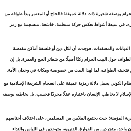
ام بوصفه شعيرة ذات دلالة عميقة؛ فالحاج أو المعتمر يبدأ طوافه من
 يساره، في سبعة أشواط تعكس حركة منتظمة، خاشعة، منسجمة مع رمز
ديانات والمعتقدات، فوجدت أن لكل دين أو فلسفة أماكن مقدسة
طواف حول البيت الحرام ركنًا أصيلًا من شعائر الحج والعمرة. بل إن
ام فتحيته الطواف، لما لهذا البيت من خصوصية ومكانة في وجدان الأمة.
م الكوني يحمل دلالة رمزية عميقة على انسجام الشريعة الإسلامية مع
لإسلام لا يخاطب الإنسان باعتباره عقلًا مجردًا فحسب، بل يخاطبه بوصفه
رية المؤمنة؛ حيث يجتمع الملايين من المسلمين، على اختلاف أجناسهم
ن واحد، متجردين من الفوارق الدنيوية، متوحدين في اللباس والنداء