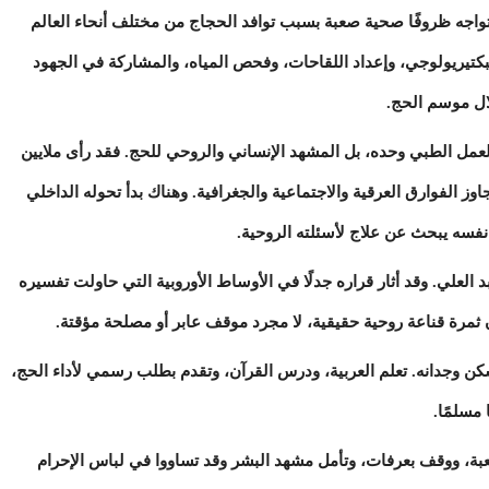
ة سنة 1928، وجد مدينة تواجه ظروفًا صحية صعبة بسبب توافد الحجاج من مختلف أنحاء العالم
بكتيريولوجي، وإعداد اللقاحات، وفحص المياه، والمشاركة في الجهود
لال موسم الحج.
مل الطبي وحده، بل المشهد الإنساني والروحي للحج. فقد رأى ملايين
ز الفوارق العرقية والاجتماعية والجغرافية. وهناك بدأ تحوله الداخلي
نفسه يبحث عن علاج لأسئلته الروحية.
لي. وقد أثار قراره جدلًا في الأوساط الأوروبية التي حاولت تفسيره
كان ثمرة قناعة روحية حقيقية، لا مجرد موقف عابر أو مصلحة مؤقتة.
ن وجدانه. تعلم العربية، ودرس القرآن، وتقدم بطلب رسمي لأداء الحج،
بة، ووقف بعرفات، وتأمل مشهد البشر وقد تساووا في لباس الإحرام