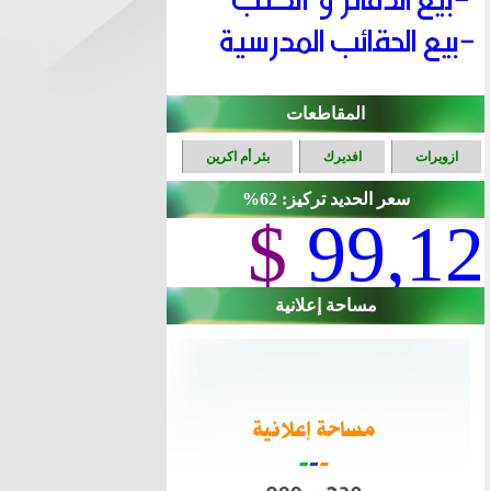
المقاطعات
ازويرات
افديرك
بئر أم اكرين
سعر الحديد تركيز: 62%
$
99,12
مساحة إعلانية