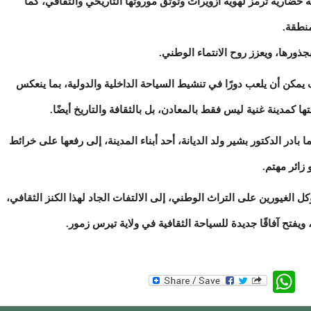
 حضارية ترمز لهوية أزويرات وتوثق موروثها التاريخي والثقافي، كما
منطقة.
 بجذورها، ويعزز روح الانتماء الوطني.
 يمكن أن يلعب دورًا في تنشيط السياحة الداخلية والدولية، بما ينعكس
تها كمدينة غنية ليس فقط بالمعادن، بل بالثقافة والتاريخ أيضًا.
 بادر الدكتور بشير ولد الديانة، أحد أبناء المدينة، إلى رفعها على خرائط
 هنا، فإننا نوجه دعوة صادقة لإدارة SNIM وكل الغيورين على التراث الوطني، إلى الالتفات الجاد لهذا الكنز الثقافي،
، ويفتح آفاقًا جديدة للسياحة الثقافية في ولاية تيرس زمور.
WhatsApp
Twitte
Faceb