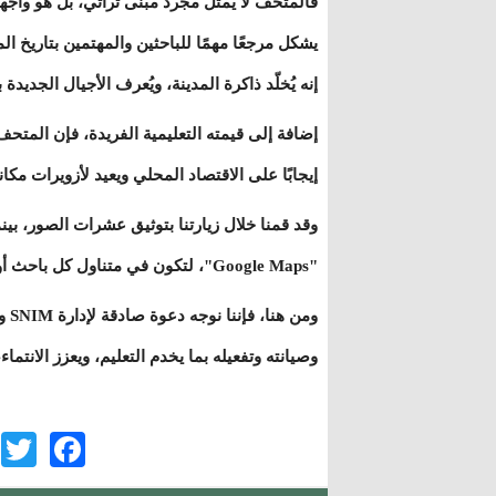
فالمتحف لا يمثل مجرد مبنى تراثي، بل هو واجهة
يشكل مرجعًا مهمًا للباحثين والمهتمين بتاريخ ال
إنه يُخلّد ذاكرة المدينة، ويُعرف الأجيال الجديدة
إضافة إلى قيمته التعليمية الفريدة، فإن المتحف
إيجابًا على الاقتصاد المحلي ويعيد لأزويرات مكان
وقد قمنا خلال زيارتنا بتوثيق عشرات الصور، بينما
"Google Maps"، لتكون في متناول كل باحث أو زائر مهتم.
ومن
وصيانته وتفعيله بما يخدم التعليم، ويعزز الانتماء
r
ook