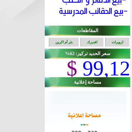
المقاطعات
ازويرات
افديرك
بئر أم اكرين
سعر الحديد تركيز: 62%
$
99,12
مساحة إعلانية