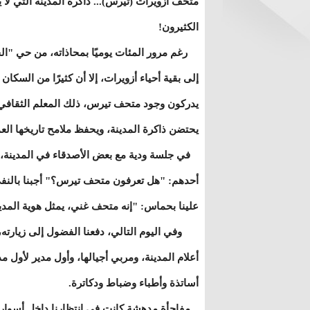
متحف أزويرات (تيرس)... ذاكرة المدينة التي لا ي
الكثيرون!
رغم مرور المئات يوميًا بمحاذاته، من حي "ا
إلى بقية أحياء أزويرات، إلا أن كثيرًا من السكان ل
يدركون وجود متحف تيرس، ذلك المعلم الثقافي
يحتضن ذاكرة المدينة، ويحفظ ملامح تاريخها الع
في جلسة ودية مع بعض الأصدقاء في المدينة، 
أحدهم: "هل تعرفون متحف تيرس؟" أجبنا بالنفي
علينا بحماس: "إنه متحف غني، يمثل هوية المدين
وفي اليوم التالي، دفعنا الفضول إلى زيارته، حي
أعلام المدينة، ومربي أجيالها، وأول مدير لأول مد
أساتذة وأطباء وضباط ودكاترة.
مفاجأة مدهشة كانت في انتظارنا داخل أسوار 