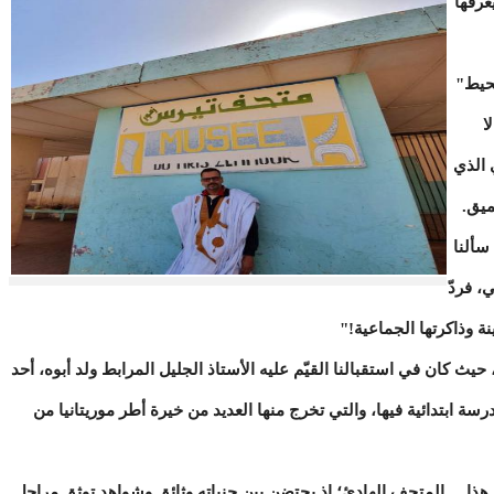
عرفها
لحيط"
ا
 الذي
ميق.
سألنا
، فردّ
ة وذاكرتها الجماعية!"
ث كان في استقبالنا القيّم عليه الأستاذ الجليل المرابط ولد أبوه، أحد
رسة ابتدائية فيها، والتي تخرج منها العديد من خيرة أطر موريتانيا من
هذا المتحف الهادئ؛ إذ يحتضن بين جنباته وثائق وشواهد توثق مراحل