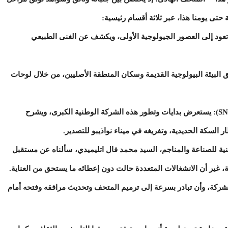
حتى يومنا هذا، عبر ثلاثة أقسام رئيسية:
ا تعود إلى العصور الجيولوجية الأولى، ويكشف عن الغنى الطبيعي
يوثق البيئة البيولوجية القديمة وسكان المنطقة الأصليين، من خلال لوحات
3. قسم الشركة الوطنية للصناعة والمناجم (SNIM): يستعرض بدايات وتطور هذه الشركة الوطنية الكبرى، ويشرح
السكة الحديدية، وتفريغه في ميناء نواذيبو للتصدير.
ية للصناعة والمناجم، السيد محمد فال اتليميدي، سألناه عن مستقبل
غير أن الانشغالات المتعددة حالت دون إعطائه ما يستحق من العناية.
الشركة، وأن تبادر بسرعة إلى ترميم المتحف وتحديث مرافقه وفتحه أمام