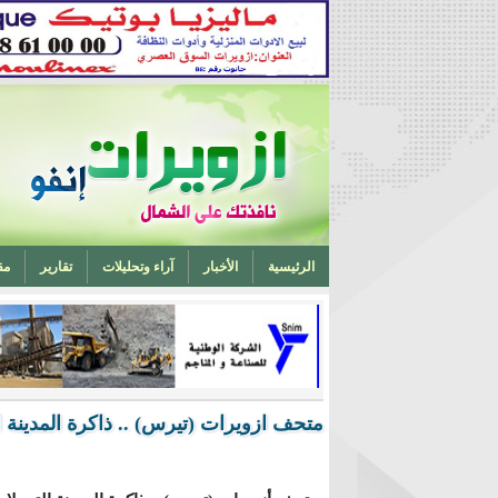
الرئيسية
الأخبار
آراء وتحليلات
تقارير
مق
تخرج أحد ابناء ازويرات مهندسا في الهندسة الميكانيكية من 
متحف ازويرات (تيرس) .. ذاكرة المدينة ال