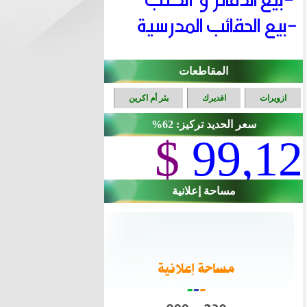
المقاطعات
ازويرات
افديرك
بئر أم اكرين
سعر الحديد تركيز: 62%
$
99,12
مساحة إعلانية