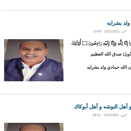
ولد بشرايه
أحد, 19/12/2021 - 10:40
وَبَشِّرِ الصَّابِرِينَ ۝ الَّذِينَ إِذَا أَصَابَتْهُمْ مُصِيبَةٌ قَالُوا إِنَّا لِلَّهِ وَإِنَّا إِلَيْهِ رَاجِعُونَ ۝ أُوْلَئِكَ
الْمُهْتَدُونَ) صدق الله العظيم
ن الله حمادي ولد بشرايه
و أهل النوشه و أهل أبوكاك
اثنين, 13/12/2021 - 06:51