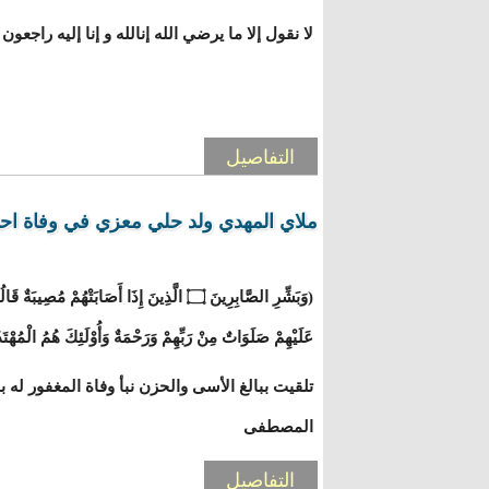
لا نقول إلا ما يرضي الله إنالله و إنا إليه راجعون
التفاصيل
ملاي المهدي ولد حلي معزي في وفاة ا
عَلَيْهِمْ صَلَوَاتٌ مِنْ رَبِّهِمْ وَرَحْمَةٌ وَأُوْلَئِكَ هُمُ 
تلقيت ببالغ الأسى والحزن نبأ وفاة المغفور له ب
المصطفى
التفاصيل