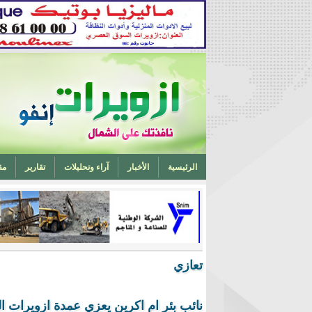
الرئيسية
الأخبار
آراء وتحليلات
تقارير
مق
تخرج أحد ابناء ازويرات مهندسا في الهندسة الميكانيكية من 
تعازي
نائب بئر ام اكرين يعزي عمدة ازويرات ا