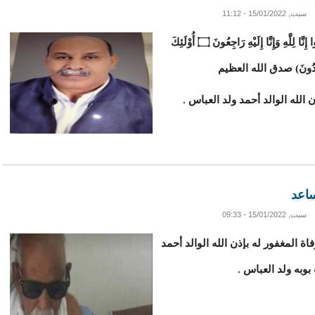
سبت, 15/01/2022 - 11:12
وَبَشِّرِ الصَّابِرِينَ ۝ الَّذِينَ إِذَا أَصَابَتْهُمْ مُصِيبَةٌ قَالُوا إِنَّا لِلَّهِ وَإِنَّا إِلَيْهِ رَاجِعُونَ ۝ أُوْلَئِكَ
الْمُهْتَدُونَ) صدق الله العظيم
الله الوالد أحمد ولد العباس .
ساعد
سبت, 15/01/2022 - 09:33
اة المغفور له بإذن الله الوالد أحمد
بوبه ولد العباس .