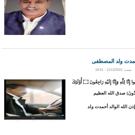
حمدت ولد المصطفى
سبت, 11/12/2021 - 18:51
(وَبَشِّرِ الصَّابِرِينَ ۝ الَّذِينَ إِذَا أَصَابَتْهُمْ مُصِيبَةٌ قَالُوا إِنَّا لِلَّهِ وَإِنَّا إِلَيْهِ رَاجِعُونَ ۝ أُوْلَئِكَ
الْمُهْتَدُونَ) صدق الله العظيم
إذن الله الوالد أحمدت ولد