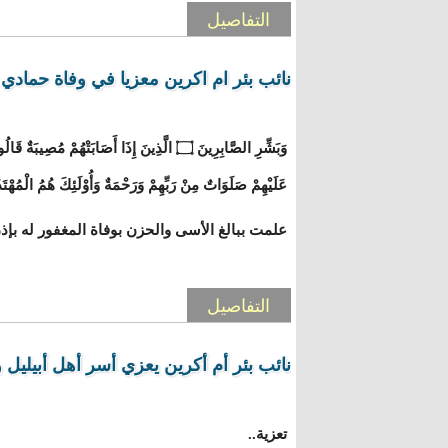
التفاصيل
نائب بئر ام اكرين معزيا في وفاة حمادي 
عَلَيْهِمْ صَلَوَاتٌ مِنْ رَبِّهِمْ وَرَحْمَةٌ وَأُوْلَئِكَ هُمُ 
علمت ببالغ الأسى والحزن بوفاة المغفور له بإذ
التفاصيل
نائب بئر أم أكرين يعزي أسر أهل أبيليل 
تعزية..