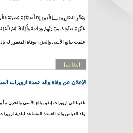
عَلَيْهِمْ صَلَوَاتٌ مِنْ رَبِّهِمْ وَرَحْمَةٌ وَأُوْلَئِكَ هُمُ 
علمت ببالغ الأسى والحزن بوفاة المغفور له بإذن 
التفاصيل
الإعلان عن وفاة والد عمدة ازويرات الم
تلقينا في ازويرات إنفو ببالغ الأسى والحزن نبأ وف
ولد العباس والد العمدة المساعد لبلدية ازويرات 